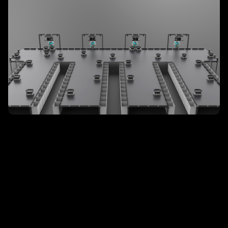
作
为
零
售
行
业
量
身
定
制
的
方
案
，
它
可
以
能
为
您