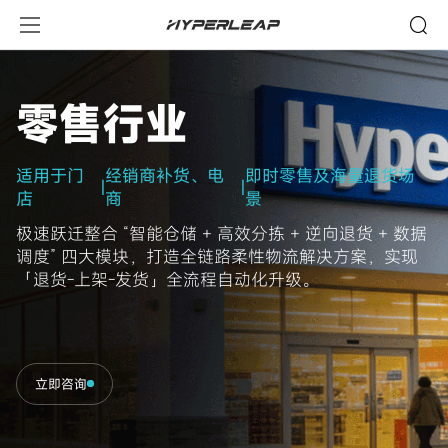
零
售
行
业
零
售
行
业
-
行
业
适用于门
经销商补货、电
即时零售及海量退货场
|
|
应
店
商
景
用
极速跃迁整合 “智能仓储 + 高效分拣 + 逆向退货 + 数据
调度” 四大模块，打造全链路柔性物流解决方案，实现
「退货-上架-发货」全流程自动化升级。
立即咨询