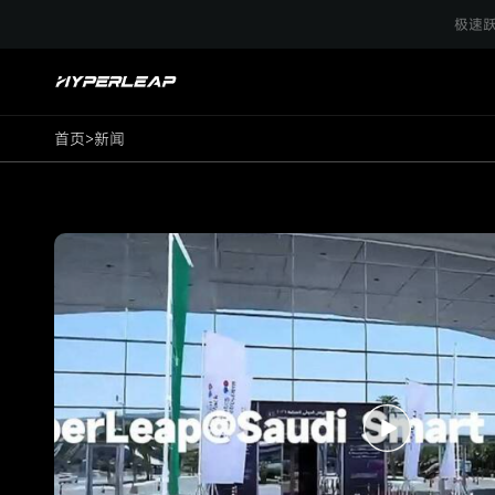
新
极速跃
闻
与
活
动
首页
>
新闻