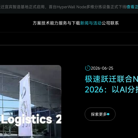
迁宜宾智造基地正式启用，首台HyperWall Node多维分拣设备正式下线
查看
方案
技术能力
服务与下载
新闻与活动
公司
联系
2026-06-25
2026-07-14
2026-06-25
2026-06-25
2026-07-14
极速跃迁 X T
跃迁新节点，聚力
极速跃迁联合NEX
极速跃迁 X T
跃迁新节点，聚力
慧物流新生态
Node 发布
2026：以A
慧物流新生态
Node 发布
探索更多
探索更多
探索更多
探索更多
探索更多