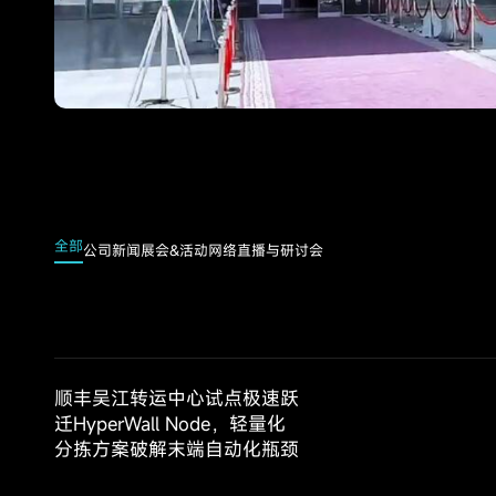
全部
公司新闻
展会&活动
网络直播与研讨会
顺丰吴江转运中心试点极速跃
迁HyperWall Node，轻量化
分拣方案破解末端自动化瓶颈