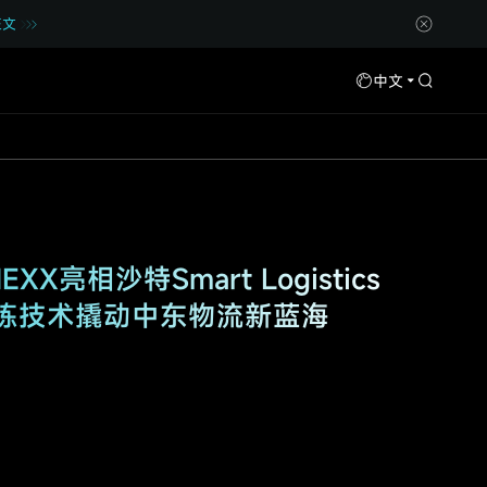
正文
中文
ramax | 携手共赢，加速重构韩国智
启新篇｜极速跃迁 HyperWall
X亮相沙特Smart Logistics
ramax | 携手共赢，加速重构韩国智
启新篇｜极速跃迁 HyperWall
暨渠道商大会圆满收官
I分拣技术撬动中东物流新蓝海
暨渠道商大会圆满收官