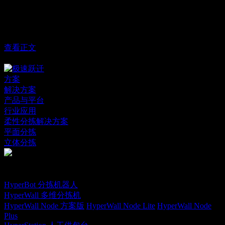
服
极速跃迁宜宾智造基地正式启用，首台HyperWall Node多维分
拣设备正式下线
务
查看正文
中文
支
方案
持
解决方案
产品与平台
行业应用
柔性分拣解决方案
平面分拣
立体分拣
和我们的专家谈谈，看看我们如何实现您的目标
与专家沟通
HyperBot 分拣机器人
HyperWall 多维分拣机
HyperWall Node 方案版
HyperWall Node Lite
HyperWall Node
Plus