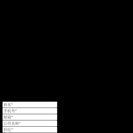
与我们联系
留下场景和关键数据

我们会给出关于您仓库的适配建议

以及一个理性的降本增效区间