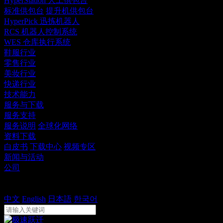
HyperStation 人工供包台
标准供包台
提升机供包台
HyperPick 迅拣机器人
RCS 机器人控制系统
WES 仓库执行系统
鞋服行业
零售行业
美妆行业
快递行业
技术能力
服务与下载
服务支持
服务说明
全球化网络
资料下载
白皮书
下载中心
视频专区
新闻与活动
公司
联系
中文
中文
English
日本語
한국어