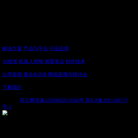
极速进化 跃迁未来
Leap Into The Future
地址:江苏省苏州市吴中区北官渡路7号2栋2楼
方案
解决方案
产品与平台
行业应用
技术能力
AI视觉
机器人控制
调度算法
软件技术
新闻与活动
公司新闻
展会&活动
网络直播与研讨会
公司
了解我们
Copyright ©2026 - 苏州极速跃迁科技有限公司. All rights
reserved
苏公网安备32050602013566号
苏ICP备2025190373
号-1