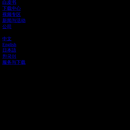
白皮书
下载中心
视频专区
新闻与活动
公司
联系
中文
English
日本語
한국어
服务与下载
>
服务支持
服务支持
依托 “7×24 小时极速响应 + 全球合作伙伴属地化支持” 双体
系，
提供专业、全域的全生命周期服务保障
极速响应