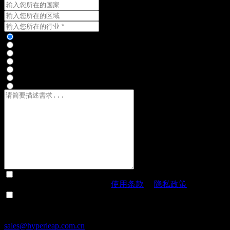
提交即您表示同意极速跃迁的
使用条款
和
隐私政策
。
请向我发送新闻和特别优惠信息，我可以随时取消订阅
提交需求获取方案
sales@hyperleap.com.cn