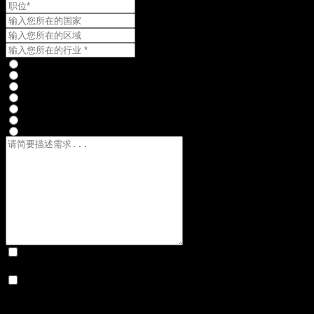
提交即您表示同意极速跃迁的
使用条款
和
隐私政策
。
请向我发送新闻和特别优惠信息，我可以随时取消订阅
提交需求获取方案