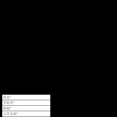
极速跃迁总部
属地化合作伙伴
服务范围
中国
法国
欧洲地区
日本
北美地区
东南亚地区
拉美地区
韩国
与我们联系
留下场景和关键数据

我们会给出关于您仓库的适配建议

以及一个理性的降本增效区间