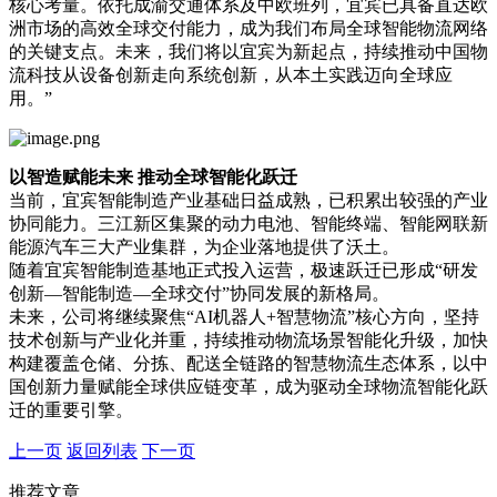
核心考量。依托成渝交通体系及中欧班列，宜宾已具备直达欧
洲市场的高效全球交付能力，成为我们布局全球智能物流网络
的关键支点。未来，我们将以宜宾为新起点，持续推动中国物
流科技从设备创新走向系统创新，从本土实践迈向全球应
用。”
以智造赋能未来 推动全球智能化跃迁
当前，宜宾智能制造产业基础日益成熟，已积累出较强的产业
协同能力。三江新区集聚的动力电池、智能终端、智能网联新
能源汽车三大产业集群，为企业落地提供了沃土。
随着宜宾智能制造基地正式投入运营，极速跃迁已形成“研发
创新—智能制造—全球交付”协同发展的新格局。
未来，公司将继续聚焦“AI机器人+智慧物流”核心方向，坚持
技术创新与产业化并重，持续推动物流场景智能化升级，加快
构建覆盖仓储、分拣、配送全链路的智慧物流生态体系，以中
国创新力量赋能全球供应链变革，成为驱动全球物流智能化跃
迁的重要引擎。
上一页
返回列表
下一页
推荐文章