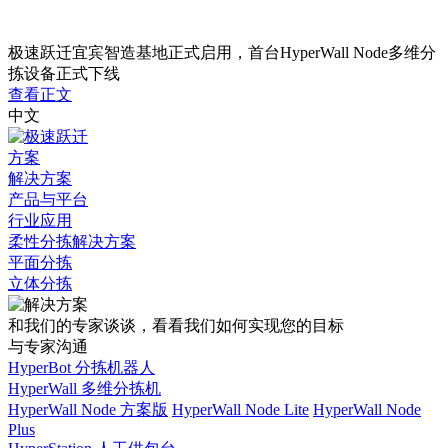
新
极速跃迁宜宾智造基地正式启用，首台HyperWall Node多维分
拣设备正式下线
闻
查看正文
中文
与
方案
活
解决方案
产品与平台
动
行业应用
柔性分拣解决方案
平面分拣
立体分拣
和我们的专家谈谈，看看我们如何实现您的目标
与专家沟通
HyperBot 分拣机器人
HyperWall 多维分拣机
HyperWall Node 方案版
HyperWall Node Lite
HyperWall Node
Plus