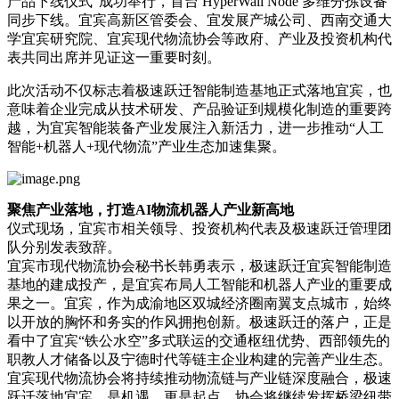
产品下线仪式”成功举行，首台 HyperWall Node 多维分拣设备
同步下线。宜宾高新区管委会、宜发展产城公司、西南交通大
学宜宾研究院、宜宾现代物流协会等政府、产业及投资机构代
表共同出席并见证这一重要时刻。
此次活动不仅标志着极速跃迁智能制造基地正式落地宜宾，也
意味着企业完成从技术研发、产品验证到规模化制造的重要跨
越，为宜宾智能装备产业发展注入新活力，进一步推动“人工
智能+机器人+现代物流”产业生态加速集聚。
聚焦产业落地，打造AI物流机器人产业新高地
仪式现场，宜宾市相关领导、投资机构代表及极速跃迁管理团
队分别发表致辞。
宜宾市现代物流协会秘书长韩勇表示，极速跃迁宜宾智能制造
基地的建成投产，是宜宾布局人工智能和机器人产业的重要成
果之一。宜宾，作为成渝地区双城经济圈南翼支点城市，始终
以开放的胸怀和务实的作风拥抱创新。极速跃迁的落户，正是
看中了宜宾“铁公水空”多式联运的交通枢纽优势、西部领先的
职教人才储备以及宁德时代等链主企业构建的完善产业生态。
宜宾现代物流协会将持续推动物流链与产业链深度融合，极速
跃迁落地宜宾，是机遇，更是起点。协会将继续发挥桥梁纽带