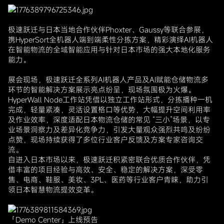
极速跃迁与日本当地合作伙伴Phoxter、Gaussy等联合参展，
携HyperSort全机器人端到端柔性分拣方案，精彩演绎AI机器人
在智能物流的全域智能应用与针对日本市场的强大本地化服务
能力。
展会现场，极速跃迁全系列AI机器人产品及AI赋能仓储物流多
环节的智能解决方案展示亮点纷呈，现场氛围极为火爆。
HyperWall Node工作站凭借以独立工作站形式，分拣播种一机
完成，轻量紧凑，灵活设置格口等优势，大幅提升空间利用率
及作业效率，深度适配日本物流仓储的常见 “三小”场景，以专
业场景洞察力及差异化竞争力，引发大量观众强烈共鸣及纷纷
点赞，现场持续获得了多位行业客户反馈及方案专家咨询交
流。
自进入日本市场以来，极速跃迁积紧密联合优质合作伙伴，凭
借丰富的项目经验与高效、安全、稳定的解决方案，深受零
售、电商、鞋服、美妆、3PL、医药等行业客户青睐，助力引
领日本智慧物流提效变革。
「Demo Center」上线预告